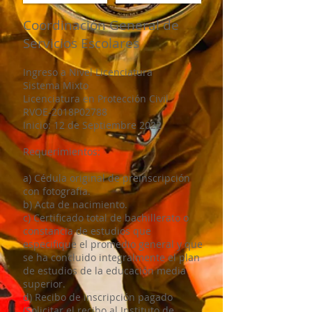
Coordinación General de
Servicios Escolares
Ingreso a Nivel Licenciatura
Sistema Mixto
Licenciatura en Protección Civil
RVOE-2018P02788
Inicio: 12 de Septiembre 2022
Requerimientos:
a) Cédula original de preinscripción
con fotografía.
b) Acta de nacimiento.
c) Certificado total de bachillerato o
constancia de estudios que
especifique el promedio general y que
se ha concluido integralmente el plan
de estudios de la educación media
superior.
d) Recibo de inscripción pagado
(Solicitar el recibo al Instituto de