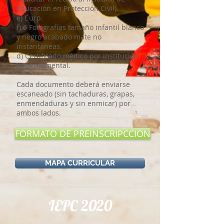
Educación en Protección Civil).
e) Curp.
f) 6 Fotografías tamaño infantil blanco
y negro acabado mate no
instantáneas.
d) Certificado médico por institución
gubernamental.
Cada documento deberá enviarse
escaneado (sin tachaduras, grapas,
enmendaduras y sin enmicar) por
ambos lados.
FORMATO DE PREINSCRIPCCION
MAPA CURRICULAR
IEPC 2020